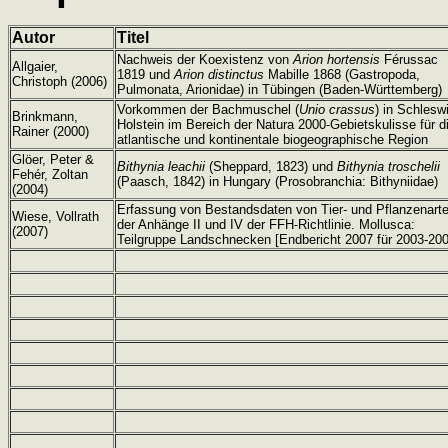
Autor
Titel
Nachweis der Koexistenz von
Arion hortensis
Férussac
Allgaier,
1819 und
Arion distinctus
Mabille 1868 (Gastropoda,
Christoph (2006)
Pulmonata, Arionidae) in Tübingen (Baden-Württemberg)
Vorkommen der Bachmuschel (
Unio crassus
) in Schlesw
Brinkmann,
Holstein im Bereich der Natura 2000-Gebietskulisse für d
Rainer (2000)
atlantische und kontinentale biogeographische Region
Glöer, Peter &
Bithynia leachii
(Sheppard, 1823) und
Bithynia troschelii
Fehér, Zoltan
(Paasch, 1842) in Hungary (Prosobranchia: Bithyniidae)
(2004)
Erfassung von Bestandsdaten von Tier- und Pflanzenart
Wiese, Vollrath
der Anhänge II und IV der FFH-Richtlinie. Mollusca:
(2007)
Teilgruppe Landschnecken [Endbericht 2007 für 2003-200